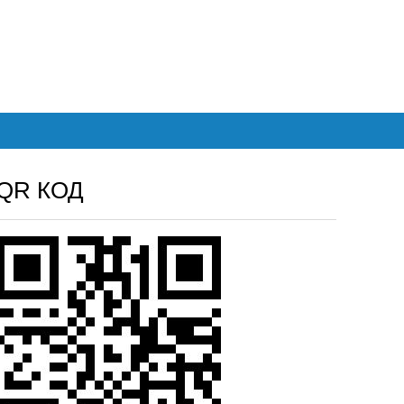
QR КОД