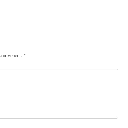
я помечены
*